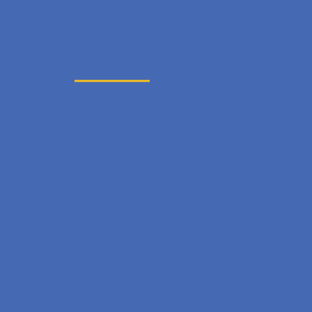
HAZ
COMPITAS®
FRASE CREADA
POR SECRET
NAME®