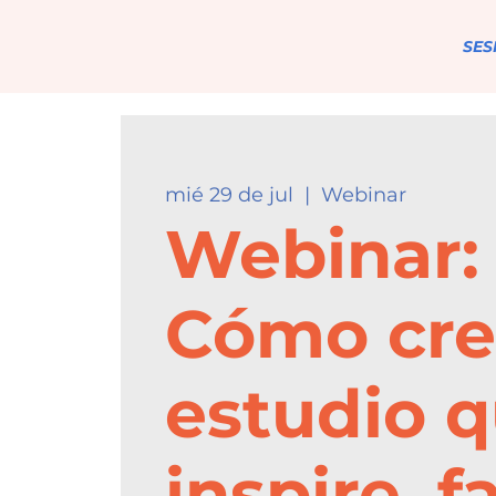
SES
mié 29 de jul
  |  
Webinar
Webinar:
Cómo cre
estudio 
inspire, f