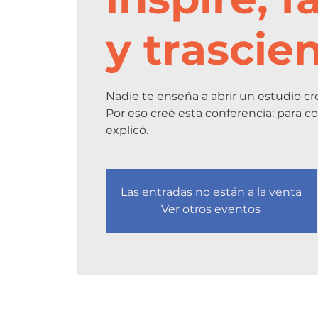
y trascie
Nadie te enseña a abrir un estudio cre
Por eso creé esta conferencia: para c
explicó.
Las entradas no están a la venta
Ver otros eventos