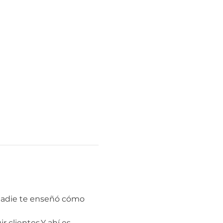
nadie te enseñó cómo 
r clientes.Y ahí es 