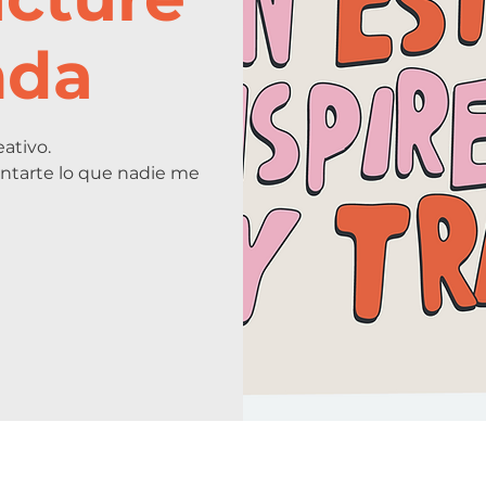
nda
ativo.
ontarte lo que nadie me