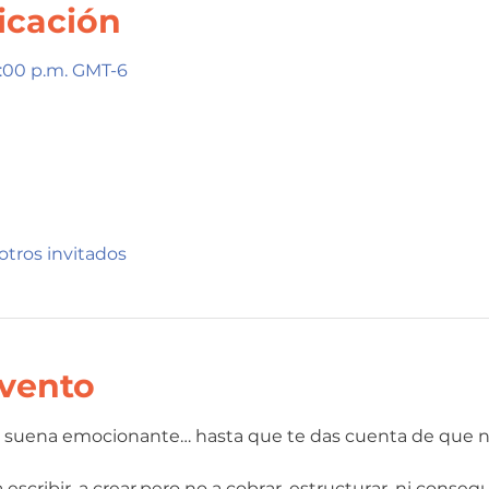
icación
12:00 p.m. GMT-6
otros invitados
evento
vo suena emocionante… hasta que te das cuenta de que 
escribir, a crear,pero no a cobrar, estructurar, ni consegui