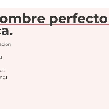
nombre perfecto
a.
ación
st
os
nos