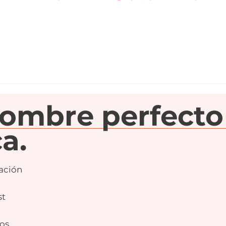
nombre perfecto
a.
ación
st
os