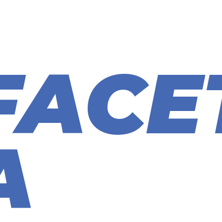
FACE
A