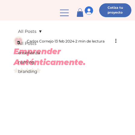
Cotiza tu
proyecto
All Posts
Carlos Cornejo
13 feb 2024
2 min de lectura
All Posts
Emprender
enseñanza
Auténticamente.
naming
Obtuvo NaN de 5 estrellas.
branding