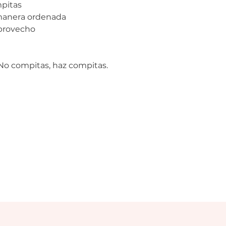
pitas
manera ordenada
 provecho
 No compitas, haz compitas.