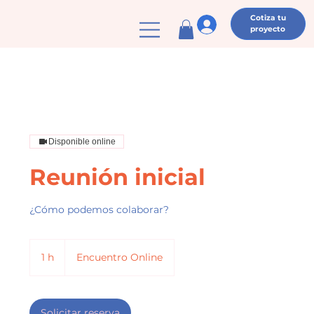
Cotiza tu
proyecto
Disponible online
Reunión inicial
¿Cómo podemos colaborar?
1 h
1
Encuentro Online
Solicitar reserva