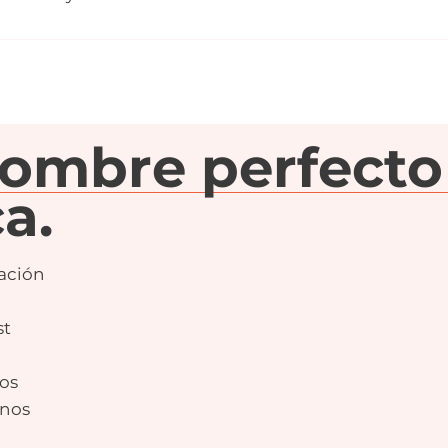
nombre perfecto
a.
ación
st
os
nos