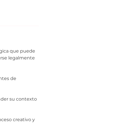
tégica que puede
arse legalmente
antes de
nder su contexto
oceso creativo y