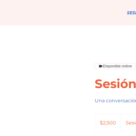
SES
Disponible online
Sesión
Una conversación
2,500
pesos
$2,500
Sesi
mexicanos