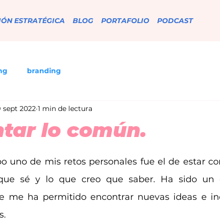
IÓN ESTRATÉGICA
BLOG
PORTAFOLIO
PODCAST
ng
branding
 sept 2022
1 min de lectura
tar lo común.
strellas.
 uno de mis retos personales fue el de estar c
que sé y lo que creo que saber. Ha sido un e
ue me ha permitido encontrar nuevas ideas e in
s.