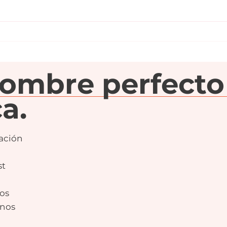
Las marcas que han
Cóm
perdido identidad a
nom
propósito.
Méx
nombre perfecto
a.
ación
st
os
nos