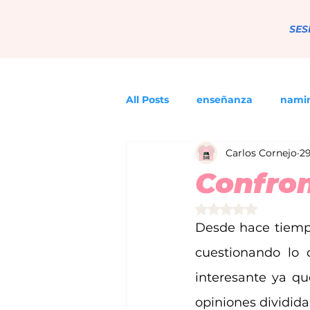
SES
All Posts
enseñanza
nami
Carlos Cornejo
29
Confron
Obtuvo NaN de 5 e
Desde hace tiempo
cuestionando lo 
interesante ya q
opiniones dividida