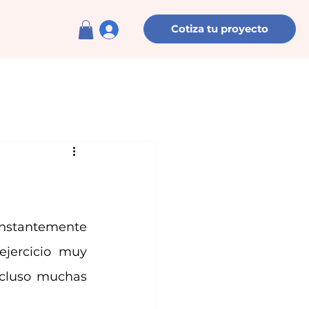
Cotiza tu proyecto
onstantemente 
jercicio muy 
cluso muchas 