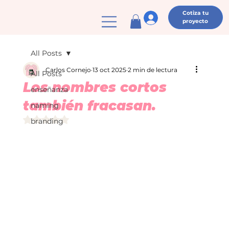
Cotiza tu
proyecto
All Posts
Carlos Cornejo
13 oct 2025
2 min de lectura
All Posts
Los nombres cortos
enseñanza
también fracasan.
naming
Obtuvo NaN de 5 estrellas.
branding