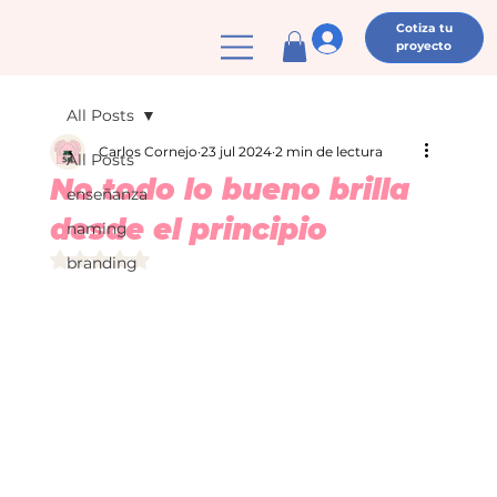
Cotiza tu
proyecto
All Posts
Carlos Cornejo
23 jul 2024
2 min de lectura
All Posts
No todo lo bueno brilla
enseñanza
desde el principio
naming
Obtuvo NaN de 5 estrellas.
branding