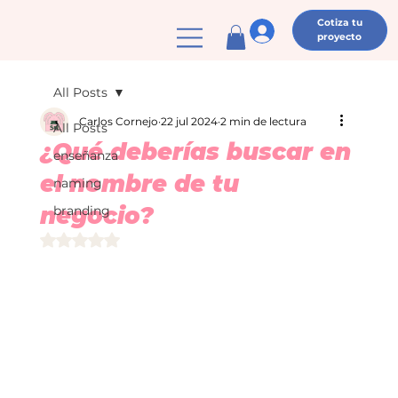
Cotiza tu
proyecto
All Posts
Carlos Cornejo
22 jul 2024
2 min de lectura
All Posts
¿Qué deberías buscar en
enseñanza
el nombre de tu
naming
negocio?
branding
Obtuvo NaN de 5 estrellas.