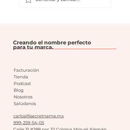
Pensar más allá del producto: la
clave para crear un buen nombre
de marca.
Creando el nombre perfecto
para tu marca.
Facturación
Tienda
Podcast
Blog
Nosotros
Salúdanos
carlos@secretname.mx
999-259-54-05
Calle 31 #288 por 32 Colonia Miguel Alemán,