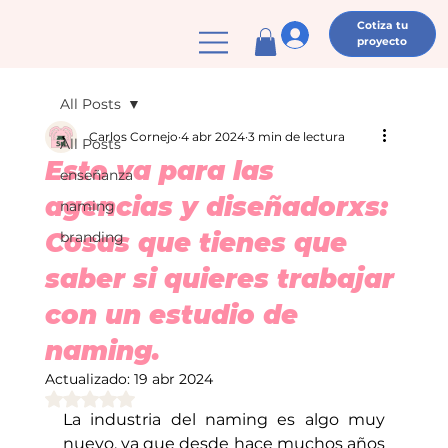
Cotiza tu
proyecto
All Posts
Carlos Cornejo
4 abr 2024
3 min de lectura
All Posts
Esto va para las
enseñanza
agencias y diseñadorxs:
naming
Cosas que tienes que
branding
saber si quieres trabajar
con un estudio de
naming.
Actualizado:
19 abr 2024
Obtuvo NaN de 5 estrellas.
La industria del naming es algo muy 
nuevo, ya que desde hace muchos años 