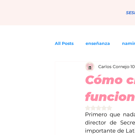
SES
All Posts
enseñanza
nami
Carlos Cornejo
10
Cómo c
funcion
Obtuvo NaN de 5 e
Primero que nada
director de Sec
importante de Lat