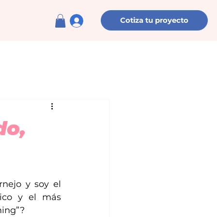
Cotiza tu proyecto
do,
ejo y soy el 
ico y el más 
ming”?