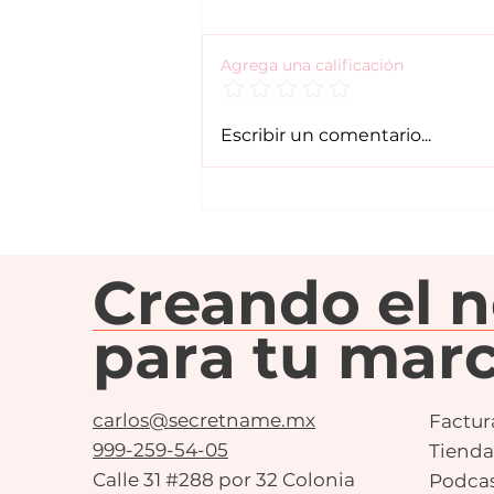
Agrega una calificación
¿Cómo saber si
Escribir un comentario...
necesitas cambiar el
nombre de tu marca?
Creando el 
para tu marc
carlos@secretname.mx
Factur
999-259-54-05
Tienda
Calle 31 #288 por 32 Colonia
Podca