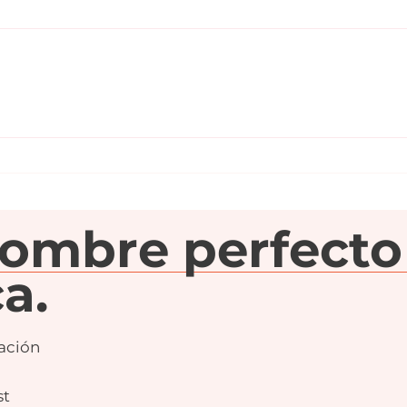
Pensar más allá del
El 
producto: la clave para
bue
crear un buen nombre
una 
de marca.
nombre perfecto
a.
ación
st