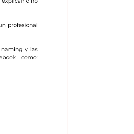
 explican o no 
n profesional 
 naming y las 
historias te invito a que nos sigas en Instagram y Facebook como: 