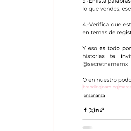
3.-Enlista palabras
lo que vendes, ese
4.-Verifica que es
en temas de regis
Y eso es todo por
@secretnamemx
O en nuestro podc
branding
naming
marc
enseñanza