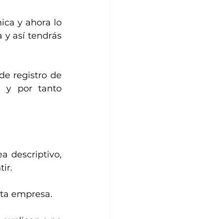
ca y ahora lo 
y así tendrás 
e registro de 
 y por tanto 
 descriptivo, 
ir.
esta empresa.