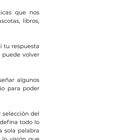
icas que nos 
otas, libros, 
 tu respuesta 
 puede volver 
eñar algunos 
io para poder 
selección del 
efina todo lo 
 sola palabra 
lo visión que 