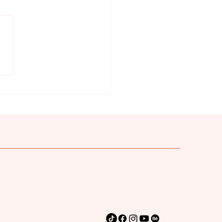
primer paso para un
n nombre de marca:
estrategia clara.