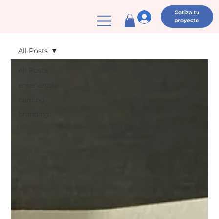
Cotiza tu
proyecto
All Posts
All Posts
enseñanza
naming
branding