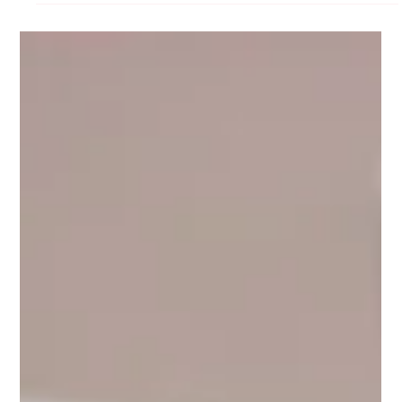
Carlos Cornejo
14 mar 2024
El Nombre Perfecto: literalidad vs
concepto
Nombre perfecto: literal vs. conceptual. ¡Conecta
emociones!